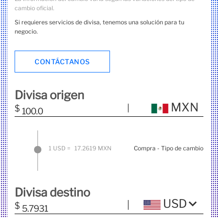
cambio oficial.
Si requieres servicios de divisa, tenemos una solución para tu
negocio.
CONOCE NUESTRA HISTORIA
CONTÁCTANOS
Divisa origen
MXN
$
1
USD
=
17.2619
MXN
Compra - Tipo de cambio
Divisa destino
USD
$