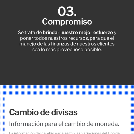
03.
Compromiso
Se trata de
brindar nuestro mejor esfuerzo
y
poner todos nuestros recursos, para que el
manejo de las finanzas de nuestros clientes
sea lo más provechoso posible.
Ahora estamos más
Cambio de divisas
Información para el cambio de moneda.
cerca de ti
La información del cambio varía según las variaciones del tipo de